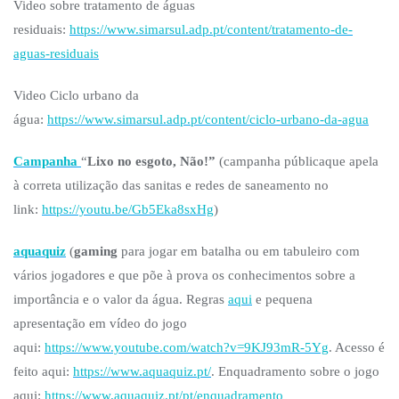
Video sobre tratamento de águas
residuais:
https://www.simarsul.adp.pt/content/tratamento-de-
aguas-residuais
Video Ciclo urbano da
água:
https://www.simarsul.adp.pt/content/ciclo-urbano-da-agua
Campanha
“
Lixo no esgoto, Não!”
(campanha públicaque apela
à correta utilização das sanitas e redes de saneamento no
link:
https://youtu.be/Gb5Eka8sxHg
)
aquaquiz
(
gaming
para jogar em batalha ou em tabuleiro com
vários jogadores e que põe à prova os conhecimentos sobre a
importância e o valor da água. Regras
aqui
e pequena
apresentação em vídeo do jogo
aqui:
https://www.youtube.com/watch?v=9KJ93mR-5Yg
. Acesso é
feito aqui:
https://www.aquaquiz.pt/
. Enquadramento sobre o jogo
aqui:
https://www.aquaquiz.pt/pt/enquadramento