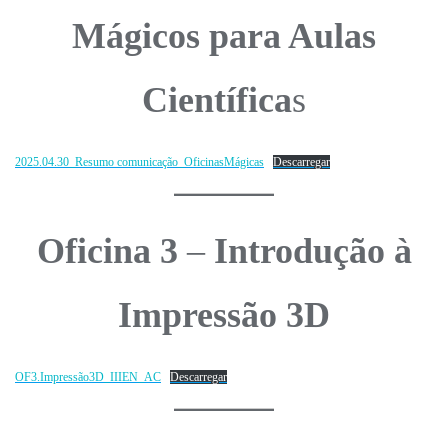
Mágicos para Aulas
Científica
s
2025.04.30_Resumo comunicação_OficinasMágicas
Descarregar
Oficina
3
–
Introdução à
Impressão 3D
OF3.Impressão3D_IIIEN_AC
Descarregar