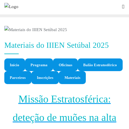
Materiais do IIIEN Setúbal 2025
Início
Programa
Oficinas
Balão Estratosférico
Parceiros
Inscrições
Materiais
Missão Estratosférica:
deteção de muões na alta