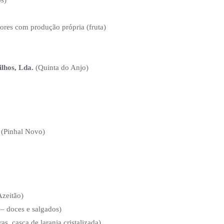
ores com produção própria (fruta)
lhos, Lda.
(Quinta do Anjo)
 (Pinhal Novo)
Azeitão)
 – doces e salgados)
s, casca de laranja cristalizada)