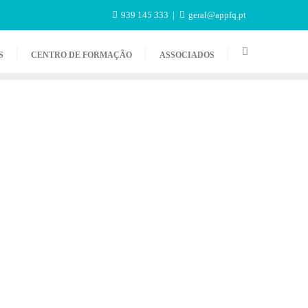
939 145 333
geral@appfq.pt
S
CENTRO DE FORMAÇÃO
ASSOCIADOS