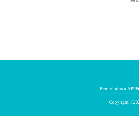
______________
Bem vindos à APPF
Copyright ©202