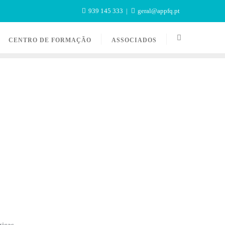
939 145 333
geral@appfq.pt
CENTRO DE FORMAÇÃO
ASSOCIADOS
icas.