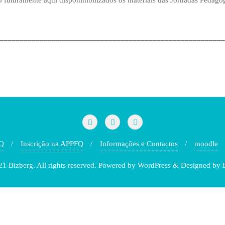
________________________________________________________
Q
Inscrição na APPFQ
Informações e Contactos
moodle
1 Bizberg. All rights reserved. Powered by WordPress & Designed by