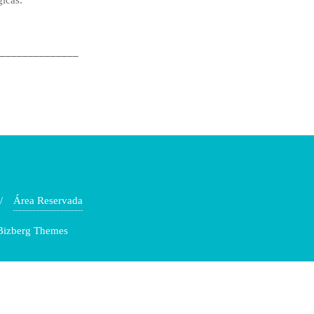
______________
Área Reservada
 Bizberg Themes