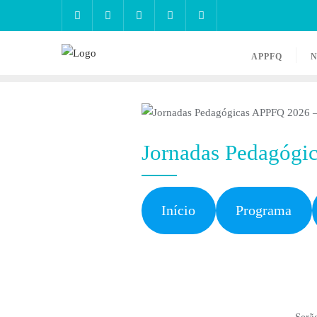
APPFQ
N
Jornadas Pedagógi
Início
Programa
Serã