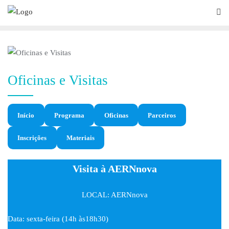
Oficinas e Visitas
Início
Programa
Oficinas
Parceiros
Inscrições
Materiais
Visita à AERNnova
LOCAL: AERNnova
Data: sexta-feira (14h às18h30)