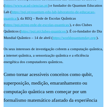
(
https://www.acad-ciencias.pt/
) e fundador do Quantum Education
Lab (
https://pqi.pt/quantum-edu-lab-laboratorio-de-educacao-
quantica/
), da REQ – Rede de Escolas Quânticas
(
https://pqi.pt/req-rede-de-escolas-quanticas/
), e dos Clubes
Quânticos (
https://pqi.pt/clubes-quanticos/
). É co-fundador do Dia
Mundial Quântico – 14 de abril (
https://worldquantumday.org/
).
Os seus interesses de investigação cobrem a computação quântica,
a internet quântica, a sensorização quântica e a eficiência
energética dos computadores quânticos.
Como tornar acessíveis conceitos como qubit,
superposição, medição, emaranhamento ou
computação quântica sem começar por um
formalismo matemático afastado da experiência