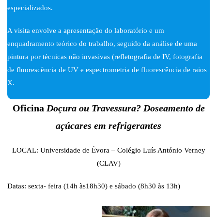
especializados.
A visita envolve a apresentação do laboratório e um
enquadramento teórico do trabalho, seguido da análise de uma
pintura por técnicas não invasivas (refletografia de IV, fotografia
de fluorescência de UV e espectrometria de fluorescência de raios
X.
Oficina
Doçura ou Travessura? Doseamento de
açúcares em refrigerantes
LOCAL: Universidade de Évora – Colégio Luís António Verney
(CLAV)
Datas: sexta- feira (14h às18h30) e sábado (8h30 às 13h)