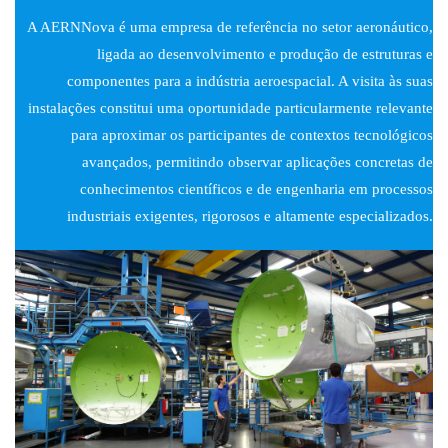
A AERNNova é uma empresa de referência no setor aeronáutico,
ligada ao desenvolvimento e produção de estruturas e
componentes para a indústria aeroespacial. A visita às suas
instalações constitui uma oportunidade particularmente relevante
para aproximar os participantes de contextos tecnológicos
avançados, permitindo observar aplicações concretas de
conhecimentos científicos e de engenharia em processos
industriais exigentes, rigorosos e altamente especializados.