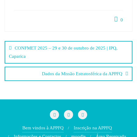
0
Post
CONFMET 2025 – 29 e 30 de outubro de 2025 | IPQ,
navigation
Caparica
Dados da Missão Estratosférica da APPFQ
Bem vindos à APPFQ
Inscrição na APPFQ
Informações e Contactos
moodle
Área Reservada