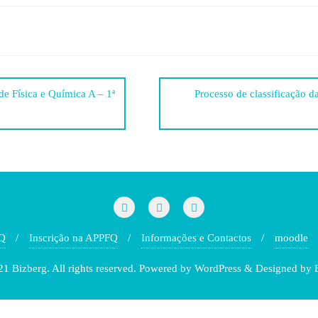
e Física e Química A – 1ª
Processo de classificação 
Q
Inscrição na APPFQ
Informações e Contactos
moodle
1 Bizberg. All rights reserved. Powered by WordPress & Designed by