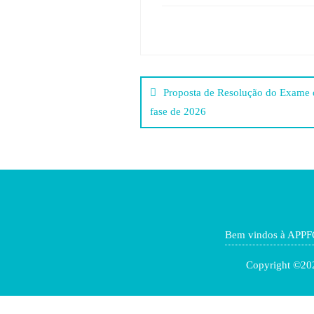
Post
Proposta de Resolução do Exame d
navigation
fase de 2026
Bem vindos à APPF
Copyright ©202