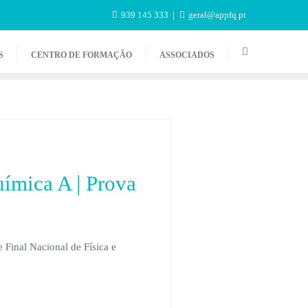
939 145 333
geral@appfq.pt
S
CENTRO DE FORMAÇÃO
ASSOCIADOS
uímica A | Prova
 Final Nacional de Física e