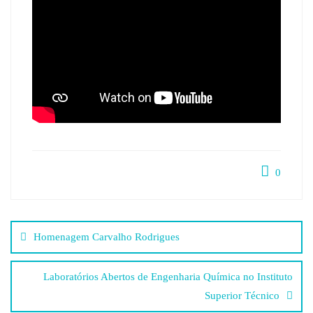
0
Post
Homenagem Carvalho Rodrigues
navigation
Laboratórios Abertos de Engenharia Química no Instituto
Superior Técnico