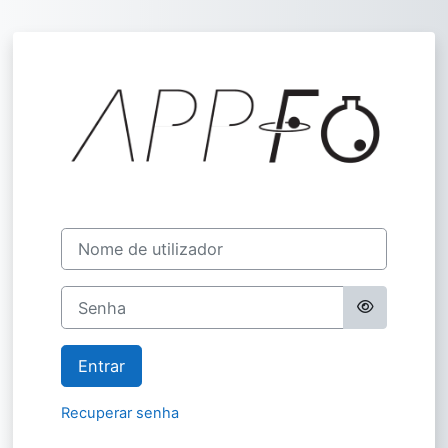
Ir para o conteúdo principal
Entrar em Assoc
Nome de utilizador
Senha
Entrar
Recuperar senha