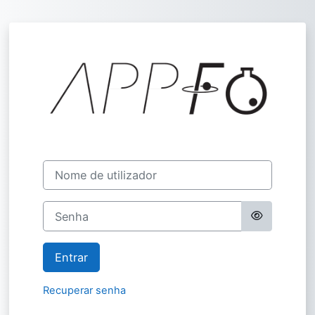
Ir para o conteúdo principal
Entrar em Assoc
Nome de utilizador
Senha
Entrar
Recuperar senha